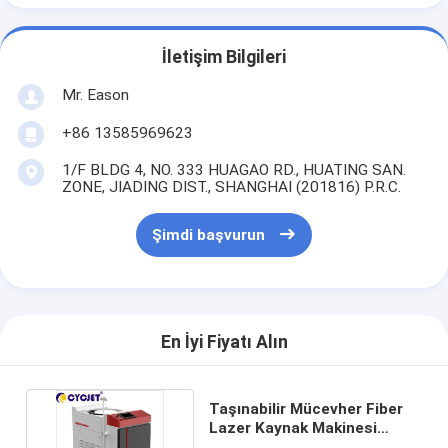
İletişim Bilgileri
Mr. Eason
+86 13585969623
1/F BLDG 4, NO. 333 HUAGAO RD., HUATING SAN.
ZONE, JIADING DIST., SHANGHAI (201816) P.R.C.
Şimdi başvurun
En İyi Fiyatı Alın
Taşınabilir Mücevher Fiber
Lazer Kaynak Makinesi
500W Yüksek Enerji