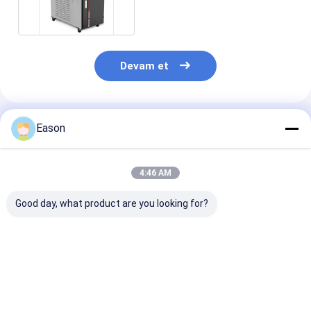
Devam et
Önerilen Ürünler
Eason
4:46 AM
Good day, what product are you looking for?
Pulse 2000w El Tipi
CLW 1000W
Taşınabilir El 
Paslanmaz Çelik
Endüstriyel Lazer
Lazer Kaynak
Lazer Kaynak
Kaynak Makinesi
Makinesi 200
Makinesi
Otomatik Fiber
Fiber Lazer Ka
Lazer Kaynak
En iyi fiyat
En iyi fiyat
En iyi fiy