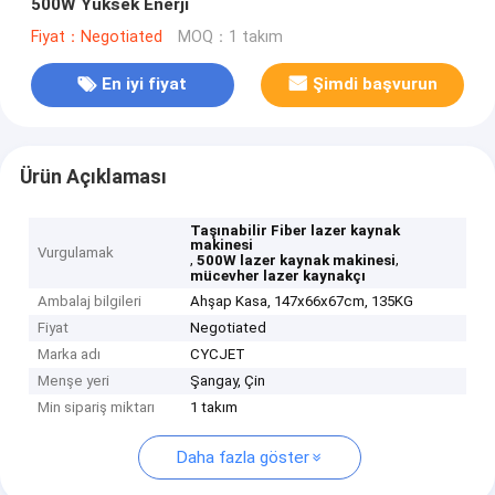
500W Yüksek Enerji
Fiyat：Negotiated
MOQ：1 takım
En iyi fiyat
Şimdi başvurun
Ürün Açıklaması
Taşınabilir Fiber lazer kaynak
makinesi
Vurgulamak
,
,
500W lazer kaynak makinesi
mücevher lazer kaynakçı
Ambalaj bilgileri
Ahşap Kasa, 147x66x67cm, 135KG
Fiyat
Negotiated
Marka adı
CYCJET
Menşe yeri
Şangay, Çin
Min sipariş miktarı
1 takım
Daha fazla göster