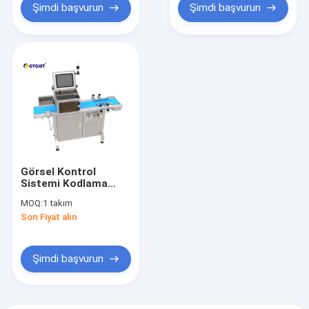
Şimdi başvurun
Şimdi başvurun
Görsel Kontrol
Sistemi Kodlama
Ekipmanı için Görsel
MOQ:
1 takım
Kontrol Sistemi
Son Fiyat alın
Lazer İşaretleme
Makinesi için Görsel
Algılama
Şimdi başvurun