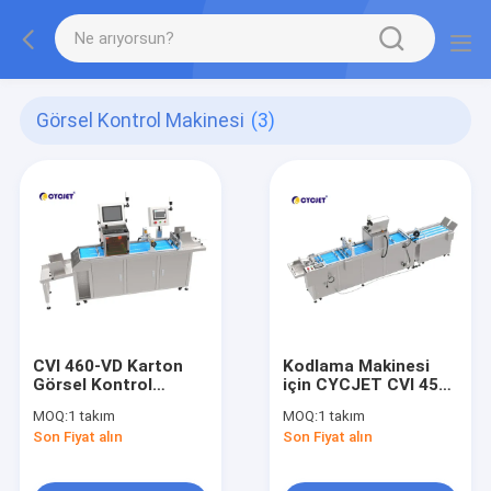
Görsel Kontrol Makinesi
(3)
CVI 460-VD Karton
Kodlama Makinesi
Görsel Kontrol
için CYCJET CVI 450-
Makinesi Mürekkep
VD Otomatik Görsel
MOQ:
1 takım
MOQ:
1 takım
Püskürtmeli Yazıcı
Kontrol Makinesi
Son Fiyat alın
Son Fiyat alın
Lazer İşaretleme
Makinesi