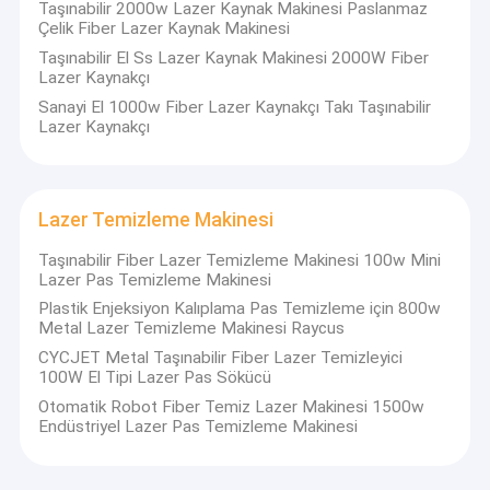
Taşınabilir 2000w Lazer Kaynak Makinesi Paslanmaz
güvenmektedir.
Termal Mürekkep Püskürtmeli Yazıcı
Çelik Fiber Lazer Kaynak Makinesi
Taşınabilir El Ss Lazer Kaynak Makinesi 2000W Fiber
Taşınabilir Mürekkep Püskürtmeli Yazıcı
Lazer Kaynakçı
Ürün kapsamını genişletme temelinde, kodlama sistemimizin
Sanayi El 1000w Fiber Lazer Kaynakçı Takı Taşınabilir
Büyük Karakterli Mürekkep Püskürtmeli Yazıcı
tüm dünyadaki müşterilerin gereksinimlerini karşılayabileceğini
Lazer Kaynakçı
umuyoruz, ayrıca sürekli olarak Endüstriyel Mürekkep
Lazer Kaynak Makinesi
Püskürtmeli ve markalama çözümünün kapsamlı üst düzey
ürünlerini, akıllı ve taşınabilir kodlama sistemini sunmaya
adamıştır. , en son tip "A" serisi el tipi mürekkep püskürtmeli
Lazer Temizleme Makinesi
Lazer Temizleme Makinesi
yazıcılar, "B" serisi yüksek hızlı endüstriyel mürekkep
püskürtmeli yazıcılar, "C" serisi taşınabilir mürekkep püskürtmeli
Lazer kesme makinesi
Taşınabilir Fiber Lazer Temizleme Makinesi 100w Mini
yazıcılar ve "L" serisi daha yüksek konfigürasyonlu fly lazer
Lazer Pas Temizleme Makinesi
markalama makineleri.
Etiket Etiketleme Makinası
Plastik Enjeksiyon Kalıplama Pas Temizleme için 800w
Depo:
Metal Lazer Temizleme Makinesi Raycus
çağrı makinesi
CYCJET Metal Taşınabilir Fiber Lazer Temizleyici
100W El Tipi Lazer Pas Sökücü
Gıda Paketleme Konveyör Bandı
Otomatik Robot Fiber Temiz Lazer Makinesi 1500w
Ambalajlama:
Endüstriyel Lazer Pas Temizleme Makinesi
Görsel Kontrol Makinesi