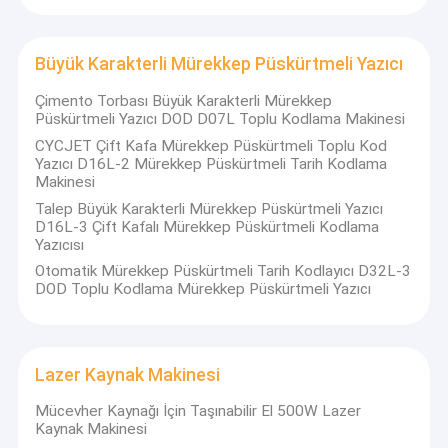
Fabrika turu
Büyük Karakterli Mürekkep Püskürtmeli Yazıcı
Kalite kontrol
Çimento Torbası Büyük Karakterli Mürekkep
Bizimle iletişime geçin
Püskürtmeli Yazıcı DOD D07L Toplu Kodlama Makinesi
CYCJET Çift Kafa Mürekkep Püskürtmeli Toplu Kod
Bir teklif isteği
Yazıcı D16L-2 Mürekkep Püskürtmeli Tarih Kodlama
Makinesi
Talep Büyük Karakterli Mürekkep Püskürtmeli Yazıcı
D16L-3 Çift Kafalı Mürekkep Püskürtmeli Kodlama
El Tipi Mürekkep Püskürtmeli Yazıcı
Yazıcısı
Otomatik Mürekkep Püskürtmeli Tarih Kodlayıcı D32L-3
Endüstriyel Mürekkep Püskürtmeli Yazıcı
DOD Toplu Kodlama Mürekkep Püskürtmeli Yazıcı
SHANGHAI YUCHANG ENDÜSTRİYEL CO., LTD
olarak
Lazer İşaretleme Makinesi
anılır
CYCJET
--- Profesyonel el tipi mürekkep püskürtmeli yazıcı
ve Şanghay, Çin'de bulunan taşınabilir markalama çözümü
üreticisi.
Kodlama Ve Markalama Makinası
Lazer Kaynak Makinesi
CYCJET
ürünün kalitesini ve güvenilirliğini ve şirketin gelecekteki
Mücevher Kaynağı İçin Taşınabilir El 500W Lazer
Yüksek Çözünürlüklü Mürekkep Püskürtmeli Yazıcı
gelişimini sağlamak için 16 yılı aşkın deneyime ve yüksek
Kaynak Makinesi
inovasyon ruhuna sahip uzmanlara sahip merkez ofise