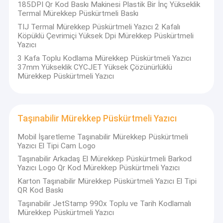
185DPI Qr Kod Baskı Makinesi Plastik Bir İnç Yükseklik
Termal Mürekkep Püskürtmeli Baskı
TIJ Termal Mürekkep Püskürtmeli Yazıcı 2 Kafalı
Köpüklü Çevrimiçi Yüksek Dpi Mürekkep Püskürtmeli
Yazıcı
3 Kafa Toplu Kodlama Mürekkep Püskürtmeli Yazıcı
37mm Yükseklik CYCJET Yüksek Çözünürlüklü
Mürekkep Püskürtmeli Yazıcı
Taşınabilir Mürekkep Püskürtmeli Yazıcı
Mobil İşaretleme Taşınabilir Mürekkep Püskürtmeli
Yazıcı El Tipi Cam Logo
Taşınabilir Arkadaş El Mürekkep Püskürtmeli Barkod
Ev
Yazıcı Logo Qr Kod Mürekkep Püskürtmeli Yazıcı
Karton Taşınabilir Mürekkep Püskürtmeli Yazıcı El Tipi
Ürün:% s
QR Kod Baskı
Taşınabilir JetStamp 990x Toplu ve Tarih Kodlamalı
Hakkımızda
Mürekkep Püskürtmeli Yazıcı