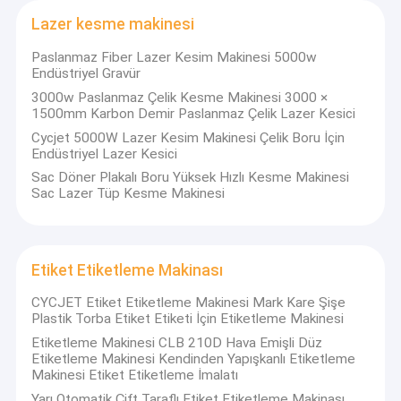
Yazıcı Sarf Malzemeleri
Müşteri Ziyareti ve Yerinde Servis:
Lazer kesme makinesi
Paslanmaz Fiber Lazer Kesim Makinesi 5000w
Endüstriyel Gravür
Yüksek teknoloji ürünü bir kuruluş olarak, CYCJET serisi ürünler
3000w Paslanmaz Çelik Kesme Makinesi 3000 ×
Amerika Birleşik Devletleri, İngiltere, Fransa, Almanya, Malezya,
1500mm Karbon Demir Paslanmaz Çelik Lazer Kesici
Singapur, Endonezya, Birleşik Arap Emirlikleri, Suudi Arabistan,
Cycjet 5000W Lazer Kesim Makinesi Çelik Boru İçin
Brezilya gibi 120'den fazla ülke ve bölgeye ihraç edilmiştir. .. Yerli
Endüstriyel Lazer Kesici
ve yabancı müşteriler tarafından çok beğenildi.
Sac Döner Plakalı Boru Yüksek Hızlı Kesme Makinesi
Sac Lazer Tüp Kesme Makinesi
Etiket Etiketleme Makinası
CYCJET Etiket Etiketleme Makinesi Mark Kare Şişe
Plastik Torba Etiket Etiketi İçin Etiketleme Makinesi
Etiketleme Makinesi CLB 210D Hava Emişli Düz
Etiketleme Makinesi Kendinden Yapışkanlı Etiketleme
Makinesi Etiket Etiketleme İmalatı
Yarı Otomatik Çift Taraflı Etiket Etiketleme Makinası