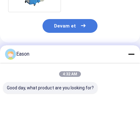
Devam et
Önerilen Ürünler
Eason
4:32 AM
Good day, what product are you looking for?
Pulse 2000w El Tipi
CLW 1000W
Taşınabilir El 
Paslanmaz Çelik
Endüstriyel Lazer
Lazer Kaynak
Lazer Kaynak
Kaynak Makinesi
Makinesi 200
Makinesi
Otomatik Fiber
Fiber Lazer Ka
Lazer Kaynak
En iyi fiyat
En iyi fiyat
En iyi fiy
Makinesi