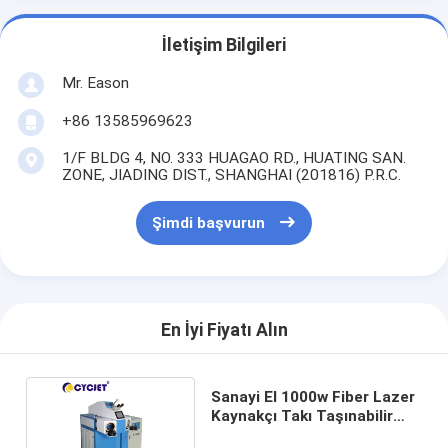
İletişim Bilgileri
Mr. Eason
+86 13585969623
1/F BLDG 4, NO. 333 HUAGAO RD., HUATING SAN.
ZONE, JIADING DIST., SHANGHAI (201816) P.R.C.
Şimdi başvurun
En İyi Fiyatı Alın
Sanayi El 1000w Fiber Lazer
Kaynakçı Takı Taşınabilir
Lazer Kaynakçı