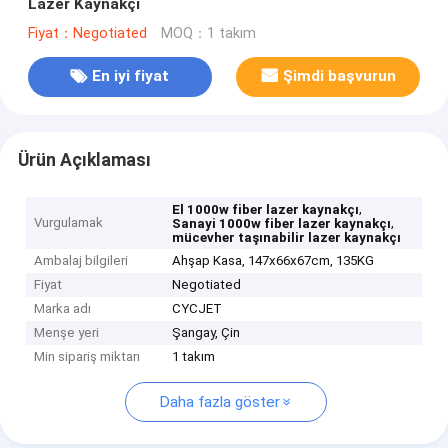
Lazer Kaynakçı
Fiyat：Negotiated
MOQ：1 takım
En iyi fiyat
Şimdi başvurun
Ürün Açıklaması
,
El 1000w fiber lazer kaynakçı
Vurgulamak
,
Sanayi 1000w fiber lazer kaynakçı
mücevher taşınabilir lazer kaynakçı
Ambalaj bilgileri
Ahşap Kasa, 147x66x67cm, 135KG
Fiyat
Negotiated
Marka adı
CYCJET
Menşe yeri
Şangay, Çin
Min sipariş miktarı
1 takım
Daha fazla göster