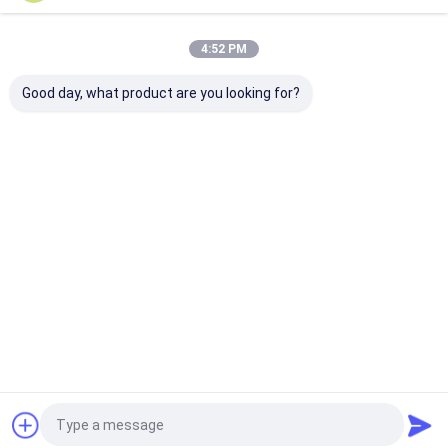
Kategorilerimiz
4:52 PM
Good day, what product are you looking for?
El Tipi Mürekkep
Endüstriyel
Lazer İşaretle
Püskürtmeli Yazıcı
Mürekkep
Makinesi
Püskürtmeli Yazıcı
Ana
Hakkımızda
Bize
Desktop
sayfa
ulaşın
Site
Site Haritası
Privacy Policy
Kalite
El Tipi Mürekkep Püskürtmeli Yazıcı
Çin fabrikası.Copyright ©
2026 SHANGHAI YUCHANG INDUSTRIAL CO., LIMITED. All Rights
Reserved.