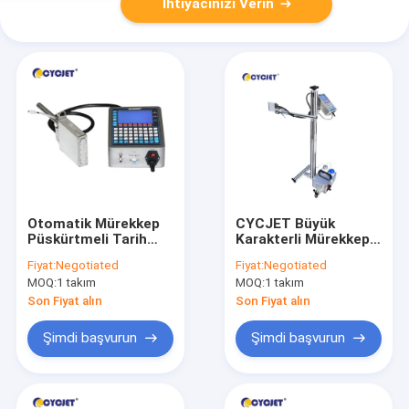
İhtiyacınızı Verin
Otomatik Mürekkep
CYCJET Büyük
Püskürtmeli Tarih
Karakterli Mürekkep
Kodlayıcı D32L-3 DOD
Püskürtmeli Yazıcı
Fiyat:
Negotiated
Fiyat:
Negotiated
Toplu Kodlama
D07L-4 Talep Üzerine
MOQ:
1 takım
MOQ:
1 takım
Mürekkep
Düşür Mürekkep
Püskürtmeli Yazıcı
Püskürtmeli Yazıcı
Son Fiyat alın
Son Fiyat alın
Beton
Şimdi başvurun
Şimdi başvurun