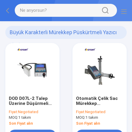
Büyük Karakterli Mürekkep Püskürtmeli Yazıcı
(56)
DOD D07L-2 Talep
Otomatik Çelik Sac
Üzerine Düşürmeli
Mürekkep
Mürekkep
Püskürtmeli Toplu
Fiyat:
Negotiated
Fiyat:
Negotiated
Püskürtmeli Yazıcı
Kodlama Makinesi
MOQ:
1 takım
MOQ:
1 takım
Son Fiyat alın
Son Fiyat alın