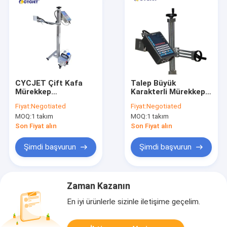
CYCJET Çift Kafa
Talep Büyük
Mürekkep
Karakterli Mürekkep
Püskürtmeli Toplu
Püskürtmeli Yazıcı
Fiyat:
Negotiated
Fiyat:
Negotiated
Kod Yazıcı D16L-2
D16L-3 Çift Kafalı
MOQ:
1 takım
MOQ:
1 takım
Mürekkep
Mürekkep
Püskürtmeli Tarih
Püskürtmeli Kodlama
Son Fiyat alın
Son Fiyat alın
Kodlama Makinesi
Yazıcısı
Şimdi başvurun
Şimdi başvurun
Zaman Kazanın
En iyi ürünlerle sizinle iletişime geçelim.