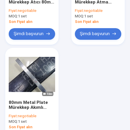
Mürekkep Atıcı 80mm
Mürekkep Atma
Termal Mürekkep Püskürtmeli Yazıcı
Metin Logo El Yazımı
Makinesi Paslanmaz
Fiyat:
negotiable
Fiyat:
negotiable
Karton Kutusu için
Çelik boru baskı
MOQ:
Taşınabilir Mürekkep Püskürtmeli Yazıcı
1 set
MOQ:
1 set
Son Fiyat alın
Son Fiyat alın
Büyük Karakterli Mürekkep Püskürtmeli Yazıcı
Şimdi başvurun
Şimdi başvurun
Lazer Kaynak Makinesi
Lazer Temizleme Makinesi
Lazer kesme makinesi
Etiket Etiketleme Makinası
çağrı makinesi
80mm Metal Plate
Gıda Paketleme Konveyör Bandı
Mürekkep Akımlı
Yazıcı Marka Metin
Fiyat:
negotiable
Logo Yazdırma
Görsel Kontrol Makinesi
MOQ:
1 set
Makinesi
Son Fiyat alın