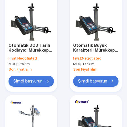
Otomatik DOD Tarih
Otomatik Büyük
Kodlayıcı Mürekkep
Karakterli Mürekkep
Püskürtmeli Yazıcı
Püskürtmeli Yazıcı
Fiyat:
Negotiated
Fiyat:
Negotiated
D07L-3 Talep Üzerine
D32L-4 Talep Üzerine
MOQ:
1 takım
MOQ:
1 takım
Bırakılan Mürekkep
Bırakılan Mürekkep
Püskürtmeli Yazıcı
Püskürtmeli Baskı
Son Fiyat alın
Son Fiyat alın
Şimdi başvurun
Şimdi başvurun
Ev
Ürün:% s
Hakkımızda