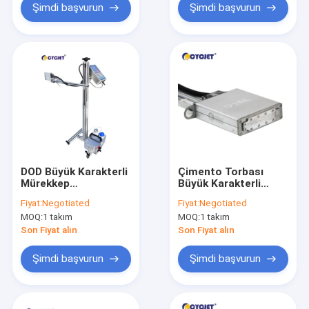
Şimdi başvurun
Şimdi başvurun
DOD Büyük Karakterli
Çimento Torbası
Mürekkep
Büyük Karakterli
Püskürtmeli Yazıcılar
Mürekkep
Fiyat:
Negotiated
Fiyat:
Negotiated
Püskürtmeli Yazıcı
MOQ:
1 takım
MOQ:
1 takım
DOD D07L Toplu
Kodlama Makinesi
Son Fiyat alın
Son Fiyat alın
Şimdi başvurun
Şimdi başvurun