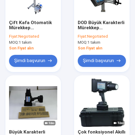
Fabrika turu
Kalite kontrol
Çift Kafa Otomatik
DOD Büyük Karakterli
Mürekkep
Mürekkep
Bizimle iletişime geçin
Püskürtmeli Yazıcı
Püskürtmeli Yazıcı
Fiyat:
Negotiated
Fiyat:
Negotiated
Çelik Boru DOD
Kodlama D16L
MOQ:
1 takım
MOQ:
1 takım
Solvent Bazlı
Mürekkep
Bir teklif isteği
Mürekkep
Püskürtmeli Kodlama
Son Fiyat alın
Son Fiyat alın
Püskürtmeli Yazıcı
Makinesi
Şimdi başvurun
Şimdi başvurun
El Tipi Mürekkep Püskürtmeli Yazıcı
Endüstriyel Mürekkep Püskürtmeli Yazıcı
Lazer İşaretleme Makinesi
Kodlama Ve Markalama Makinası
Yüksek Çözünürlüklü Mürekkep Püskürtmeli Yazıcı
Büyük Karakterli
Çok fonksiyonel Akıllı