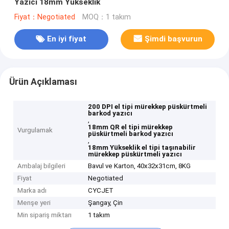
Yazıcı 18mm Yükseklik
Fiyat：Negotiated
MOQ：1 takım
En iyi fiyat
Şimdi başvurun
Ürün Açıklaması
200 DPI el tipi mürekkep püskürtmeli
barkod yazıcı
,
18mm QR el tipi mürekkep
Vurgulamak
püskürtmeli barkod yazıcı
,
18mm Yükseklik el tipi taşınabilir
mürekkep püskürtmeli yazıcı
Ambalaj bilgileri
Bavul ve Karton, 40x32x31cm, 8KG
Fiyat
Negotiated
Marka adı
CYCJET
Menşe yeri
Şangay, Çin
Min sipariş miktarı
1 takım