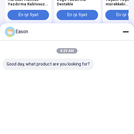
Yazdırma Kablosuz
Destekle
mürekkebi
Bağlantı Elde
300×300DPI
Tutulan Mürekkep
Çözünürlük 1
En iyi fiyat
En iyi fiyat
En iyi fiy
Jeti Yazıcısı
Eason
Ana
Hakkımızda
Bize
Desktop
sayfa
ulaşın
Site
Site Haritası
Privacy Policy
8:29 AM
Kalite
El Tipi Mürekkep Püskürtmeli Yazıcı
Çin fabrikası.Copyright ©
2026 SHANGHAI YUCHANG INDUSTRIAL CO., LIMITED. All Rights
Good day, what product are you looking for?
Reserved.
Ev
Ürün:% s
Hakkımızda