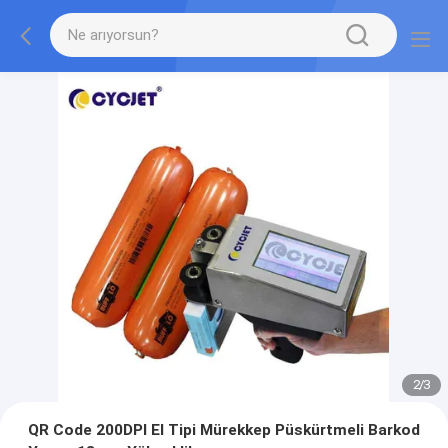
2
/
3
QR Code 200DPI El Tipi Mürekkep Püskürtmeli Barkod