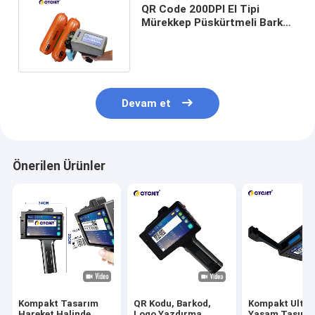
QR Code 200DPI El Tipi
Mürekkep Püskürtmeli Barkod
Yazıcı 18mm Yükseklik
Devam et
Önerilen Ürünler
Kompakt Tasarım
QR Kodu, Barkod,
Kompakt Ultra
Hareket Halinde
Logo Yazdırma
Yaşam Taşınabi