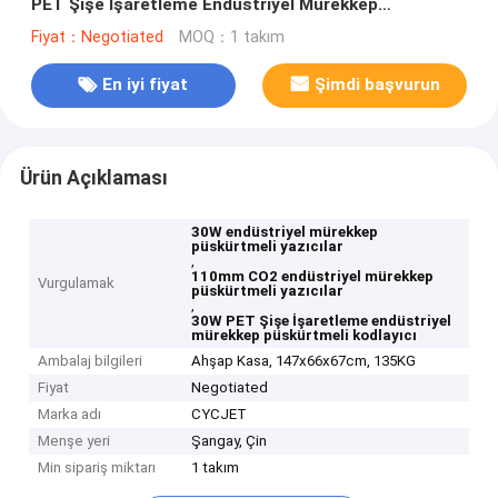
PET Şişe İşaretleme Endüstriyel Mürekkep
Püskürtmeli Kodlayıcı
Fiyat：Negotiated
MOQ：1 takım
En iyi fiyat
Şimdi başvurun
Ürün Açıklaması
30W endüstriyel mürekkep
püskürtmeli yazıcılar
,
110mm CO2 endüstriyel mürekkep
Vurgulamak
püskürtmeli yazıcılar
,
30W PET Şişe İşaretleme endüstriyel
mürekkep püskürtmeli kodlayıcı
Ambalaj bilgileri
Ahşap Kasa, 147x66x67cm, 135KG
Fiyat
Negotiated
Marka adı
CYCJET
Menşe yeri
Şangay, Çin
Min sipariş miktarı
1 takım