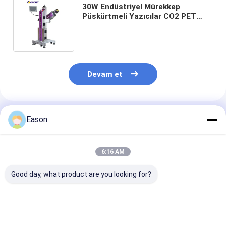
30W Endüstriyel Mürekkep
Püskürtmeli Yazıcılar CO2 PET
Şişe İşaretleme Endüstriyel
Mürekkep Püskürtmeli Kodlayıcı
Devam et
Önerilen Ürünler
Eason
6:16 AM
Good day, what product are you looking for?
Dokunmatik Ekran
Renkli HDPE şişe
7000mm/s Uç
Akıllı Lazer
kapağı için CYCJET
Lazer Kodlam