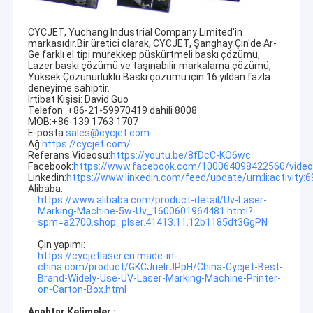
CYCJET, Yuchang Industrial Company Limited'in
markasıdır.Bir üretici olarak, CYCJET, Şanghay Çin'de Ar-
Ge farklı el tipi mürekkep püskürtmeli baskı çözümü,
Lazer baskı çözümü ve taşınabilir markalama çözümü,
Yüksek Çözünürlüklü Baskı çözümü için 16 yıldan fazla
deneyime sahiptir.
İrtibat Kişisi: David Guo
Telefon: +86-21-59970419 dahili 8008
MOB:+86-139 1763 1707
E-posta:
sales@cycjet.com
Ağ:
https://cycjet.com/
Referans Videosu:
https://youtu.be/8fDcC-KO6wc
Facebook:
https://www.facebook.com/100064098422560/vide
Linkedin:
https://www.linkedin.com/feed/update/urn:li:activit
Alibaba:
https://www.alibaba.com/product-detail/Uv-Laser-
Marking-Machine-5w-Uv_1600601964481.html?
spm=a2700.shop_plser.41413.11.12b1185dt3GgPN
Ev
Çin yapımı:
https://cycjetlaser.en.made-in-
Ürün:% s
china.com/product/GKCJuelrJPpH/China-Cycjet-Best-
Brand-Widely-Use-UV-Laser-Marking-Machine-Printer-
on-Carton-Box.html
Hakkımızda
Anahtar Kelimeler :