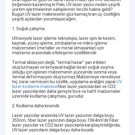
beğenisini kazanmıştır.Peki, UV lazer yazıcı neden çeşitli
üretim işletmelerinin sahiplerinin tercihi haline geldi?
Bugün UV lazer makinesinin göz kamaştıran üç özelliğini
çeşitli açılardan yorumlayacağım.
1. Soğuk çalışma.
Ultraviyole lazer işleme teknolojisi, lazer ışını ile kesim,
kaynak, yüzey işleme, zımbalama ve mikro işleme
malzemeleri (metaller ve metal olmayanlar) için
malzeme arasındaki etkileşimin özellikleridir.
Termal ablasyon değil, "termal hasar" yan etkileri
oluşturmayan ve kimyasal bağları kıran soğuk soyma
olduğu için işlenen malzemenin yüzeyinde ısınma veya
termal deformasyon oluşturmaz.Malzemeye neredeyse
hiç zarar vermeyen bu özellik, uygulama aralığını yapar.
UV
lazer kodlama makinesi
fiber lazer yazıcılardan ve CO2
lazer yazıcılardan daha geniştir.İnce ve hafif malzemeler
üzerinde kodlama çalışması, gücüdür.
2. Kodlama daha kesindir.
Lazer yazıcılar arasında UV lazer yazıcının dalga boyu
355nm, fiber lazer yazıcının dalga boyu 1064nm'dir.Fiber
lazer yazıcılar ve CO2 lazer yazıcılarla karşılaştırıldığında,
UV lazer yazıcıların dalga boyu daha kısadır.