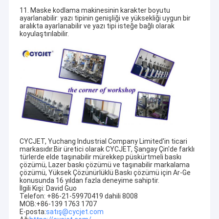
11. Maske kodlama makinesinin karakter boyutu
ayarlanabilir: yazı tipinin genişliği ve yüksekliği uygun bir
aralıkta ayarlanabilir ve yazı tipi isteğe bağlı olarak
koyulaştırılabilir.
CYCJET, Yuchang Industrial Company Limited'in ticari
markasıdır.Bir üretici olarak CYCJET, Şangay Çin'de farklı
türlerde elde taşınabilir mürekkep püskürtmeli baskı
Ev
çözümü, Lazer baskı çözümü ve taşınabilir markalama
çözümü, Yüksek Çözünürlüklü Baskı çözümü için Ar-Ge
konusunda 16 yıldan fazla deneyime sahiptir.
Ürün:% s
İlgili Kişi: David Guo
Telefon: +86-21-59970419 dahili 8008
MOB:+86-139 1763 1707
Hakkımızda
E-posta:
satış@cycjet.com