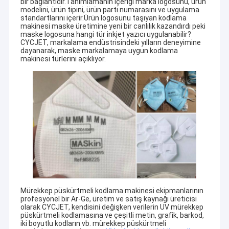
bir bağlantıdır.Tanımlamanın içeriği marka logosunu, ürün
modelini, ürün tipini, ürün parti numarasını ve uygulama
standartlarını içerir.Ürün logosunu taşıyan kodlama
makinesi maske üretimine yeni bir canlılık kazandırdı peki
maske logosuna hangi tür inkjet yazıcı uygulanabilir?
CYCJET, markalama endüstrisindeki yılların deneyimine
dayanarak, maske markalamaya uygun kodlama
makinesi türlerini açıklıyor.
Mürekkep püskürtmeli kodlama makinesi ekipmanlarının
profesyonel bir Ar-Ge, üretim ve satış kaynağı üreticisi
olarak CYCJET, kendisini değişken verilerin UV mürekkep
püskürtmeli kodlamasına ve çeşitli metin, grafik, barkod,
iki boyutlu kodların vb. mürekkep püskürtmeli