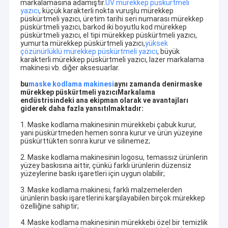
markalamasına adamıştır.
UV mürekkep püskürtmeli
yazıcı
, küçük karakterli nokta vuruşlu mürekkep
püskürtmeli yazıcı, üretim tarihi seri numarası mürekkep
püskürtmeli yazıcı, barkod iki boyutlu kod mürekkep
püskürtmeli yazıcı, el tipi mürekkep püskürtmeli yazıcı,
yumurta mürekkep püskürtmeli yazıcı,
yüksek
çözünürlüklü mürekkep püskürtmeli yazıcı
, büyük
karakterli mürekkep püskürtmeli yazıcı, lazer markalama
makinesi vb. diğer aksesuarlar.
bu
maske kodlama makinesi
aynı zamanda denir
maske
mürekkep püskürtmeli yazıcı
Markalama
endüstrisindeki ana ekipman olarak ve avantajları
giderek daha fazla yansıtılmaktadır:
1. Maske kodlama makinesinin mürekkebi çabuk kurur,
yani püskürtmeden hemen sonra kurur ve ürün yüzeyine
püskürttükten sonra kurur ve silinemez;
2. Maske kodlama makinesinin logosu, temassız ürünlerin
yüzey baskısına aittir, çünkü farklı ürünlerin düzensiz
yüzeylerine baskı işaretleri için uygun olabilir;
3. Maske kodlama makinesi, farklı malzemelerden
ürünlerin baskı işaretlerini karşılayabilen birçok mürekkep
özelliğine sahiptir;
4. Maske kodlama makinesinin mürekkebi özel bir temizlik