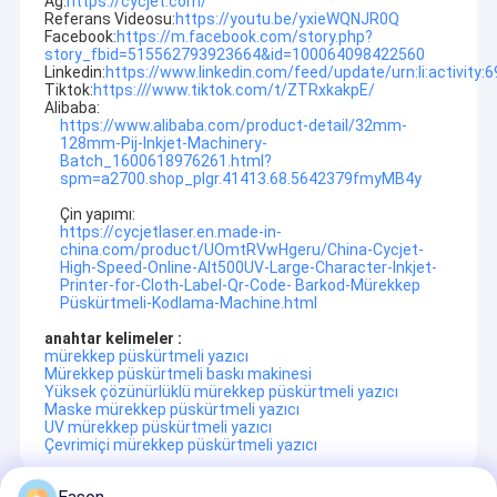
Ağ:
https://cycjet.com/
Referans Videosu:
https://youtu.be/yxieWQNJR0Q
Fabrika turu
Facebook:
https://m.facebook.com/story.php?
story_fbid=515562793923664&id=100064098422560
Kalite kontrol
Linkedin:
https://www.linkedin.com/feed/update/urn:li:activit
Tiktok:
https:///www.tiktok.com/t/ZTRxkakpE/
Alibaba:
Bizimle iletişime geçin
https://www.alibaba.com/product-detail/32mm-
128mm-Pij-Inkjet-Machinery-
Batch_1600618976261.html?
Bir teklif isteği
spm=a2700.shop_plgr.41413.68.5642379fmyMB4y
Çin yapımı:
https://cycjetlaser.en.made-in-
china.com/product/UOmtRVwHgeru/China-Cycjet-
El Tipi Mürekkep Püskürtmeli Yazıcı
High-Speed-Online-Alt500UV-Large-Character-Inkjet-
Printer-for-Cloth-Label-Qr-Code- Barkod-Mürekkep
Püskürtmeli-Kodlama-Machine.html
Endüstriyel Mürekkep Püskürtmeli Yazıcı
anahtar kelimeler :
mürekkep püskürtmeli yazıcı
Lazer İşaretleme Makinesi
Mürekkep püskürtmeli baskı makinesi
SHANGHAI YUCHANG ENDÜSTRİYEL CO., LTD
olarak
Yüksek çözünürlüklü mürekkep püskürtmeli yazıcı
anılır
CYCJET
--- Profesyonel el tipi mürekkep püskürtmeli yazıcı
Maske mürekkep püskürtmeli yazıcı
Kodlama Ve Markalama Makinası
ve Şanghay, Çin'de bulunan taşınabilir markalama çözümü
UV mürekkep püskürtmeli yazıcı
üreticisi.
Çevrimiçi mürekkep püskürtmeli yazıcı
Yüksek Çözünürlüklü Mürekkep Püskürtmeli Yazıcı
CYCJET
ürünün kalitesini ve güvenilirliğini ve şirketin gelecekteki