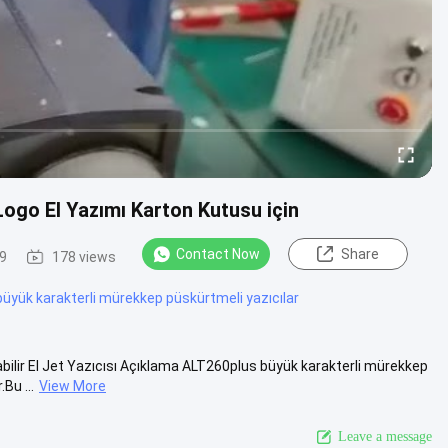
ogo El Yazımı Karton Kutusu için
Contact Now
Share
9
178 views
üyük karakterli mürekkep püskürtmeli yazıcılar
ilir El Jet Yazıcısı Açıklama ALT260plus büyük karakterli mürekkep
Bu ...
View More
Leave a message