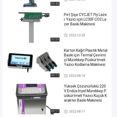
kürtmeli Yazıcı
00:43
Pet Şişe CYCJET Fly Laze
r Yazıcı için LC30F CO2 La
zer Baskı Makinesi
Lazer İşaretleme Makinesi
2022-12-28
00:59
Karton Kağıt Plastik Metal
Baskı için Termal Çevrimi
çi Mürekkep Püskürtmeli
Yazıcı Kodlama Makinesi
Termal Mürekkep Püskürtmeli
00:13
2022-08-18
Yazıcı
Yüksek Çözünürlüklü 220
V Endüstriyel Mürekkep P
üskürtmeli Yazıcı Küçük K
arakter Baskı Makinesi
Endüstriyel Mürekkep Püskürt
00:17
2022-08-11
meli Yazıcı