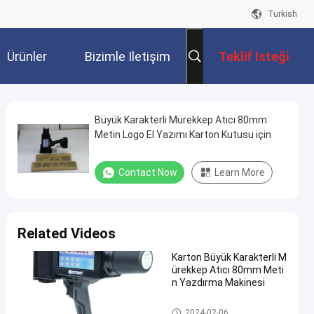
Turkish
Ürünler
Bizimle Iletişim
Teklif Isteği
Kur
Büyük Karakterli Mürekkep Atıcı 80mm
Metin Logo El Yazımı Karton Kutusu için
Contact Now
Learn More
Related Videos
Karton Büyük Karakterli M
ürekkep Atıcı 80mm Meti
n Yazdırma Makinesi
Büyük Karakterli Mürekkep Püs
2024-02-06