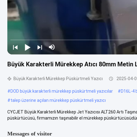
Büyük Karakterli Mürekkep Atıcı 80mm Metin L
Büyük Karakterli Mürekkep Püskürtmeli Yazıcı
2025-04-0
#
DOD büyük karakterli mürekkep püskürtmeli yazıcılar
#
D16L-4 b
#
talep üzerine açılan mürekkep püskürtmeli yazıcı
CYCJET Büyük Karakterli Mürekkep Jet Yazıcısı ALT260 Artı Taşınab
püskürtücüsü, firmamızın taşınabilir el mürekkep püskürtücüsüdür.
Messages of visitor